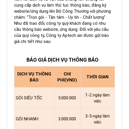
cung cấp dịch vụ làm thủ tục thông báo, đăng ký
website/ứng dụng lên Bộ Công Thương với phương
châm: “Trọn gói - Tận tâm - Uy tín - Chất lượng”.
Như đã trao đổi, công ty quý khách đang có nhu
cầu thông báo website, ứng dụng. Đối với yêu cầu
của quý công ty, Công ty Aptech xin được gửi báo
giá chi tiết như sau:
BÁO GIÁ DỊCH VỤ THÔNG BÁO
DỊCH VỤ THÔNG
CHI
THỜI GIAN
BÁO
PHÍ(VND)
1-2 ngày làm
GÓI SIÊU TỐC
5.000.000
việc
3-5 ngày làm
GÓI NHANH
3.000.000
việc