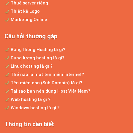
mua ô tô đang...
Thuê server riêng
Thiết kế Logo
Marketing Online
Dịch vụ thiết kế web chuẩn seo
Câu hỏi thường gặp
Hiện nay, sở hữu một web để bán hàng là
điều hết sức đơn...
Băng thông Hosting là gì?
Dung lượng hosting là gì?
Linux hosting là gì ?
Bí quyết bán hàng online
Thế nào là một tên miền Internet?
Kinh doanh trực tuyến cũng như đua
Tên miền con (Sub Domain) là gì?
marathon, bạn phải chiến đấu...
Tại sao bạn nên dùng Host Việt Nam?
Web hosting là gì ?
Windows hosting là gì ?
Bảng giá thiết kế website độc quyền theo yêu cầu
LỜI NGỎ Trước hết, xin cám ơn bạn đã ghé
Thông tin cần biết
thăm website công...