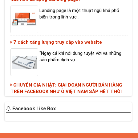
Landing page là một thuật ngữ khá phổ
biến trong lĩnh vực...
7 cách tăng lượng truy cập vào website
"Ngay cả khi nội dung tuyệt vời và những
sản phẩm dịch vụ...
CHUYÊN GIA NHẬT: GIAI ĐOẠN NGƯỜI BÁN HÀNG
TRÊN FACEBOOK NHƯ Ở VIỆT NAM SẮP HẾT THỜI
Nhìn vào trào lưu buôn bán trên mạng xã
hội ở Việt Nam,...
Facebook Like Box
CHÀO MỪNG NGÀY LỄ ĐẶC BIỆT DÀNH RIÊNG CHO
CÁC NHÀ QUẢN TRỊ HỆ THỐNG