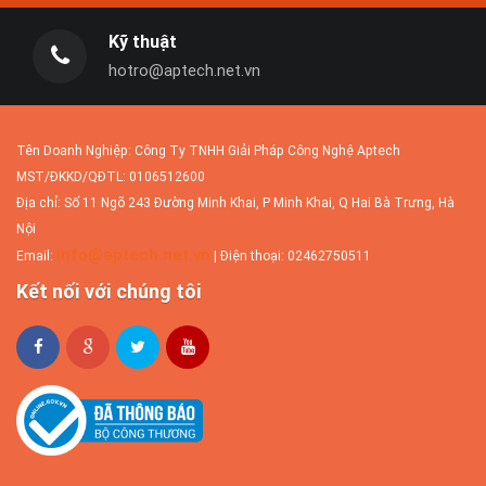
Nâng cấp website
Kỹ thuật
Các website được thiết kế không theo
hotro@aptech.net.vn
chuẩn thiết kế web hầu...
Tên Doanh Nghiệp: Công Ty TNHH Giải Pháp Công Nghệ Aptech
MST/ĐKKD/QĐTL: 0106512600
Người Việt làm website về virus Corona trong 12
Địa chỉ: Số 11 Ngõ 243 Đường Minh Khai, P Minh Khai, Q Hai Bà Trưng, Hà
tiếng
Nội
info@aptech.net.vn
Nhóm kỹ sư 5 người làm việc liên tục trong
Email:
| Điện thoại: 02462750511
12 tiếng để xây...
Kết nối với chúng tôi
Phân biệt Website và Landing page? Vì sao và khi
nào nên sử dụng Landing page?
Landing page là một thuật ngữ khá phổ
biến trong lĩnh vực...