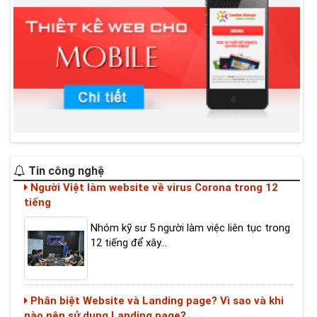
Người Việt làm website về virus Corona trong 12
Tin công nghệ
tiếng
Nhóm kỹ sư 5 người làm việc liên tục trong
12 tiếng để xây...
Phân biệt Website và Landing page? Vì sao và khi
nào nên sử dụng Landing page?