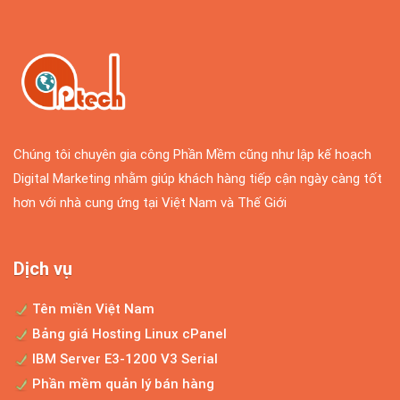
Chúng ta có rất nhiều ngày lễ để tôn vinh
trong năm, chẳng...
Làm giàu từ kinh doanh Online tại sao không
Hiện nay việc internet phát triển một cách
Chúng tôi chuyên gia công Phần Mềm cũng như lập kế hoạch
vô cùng lớn mạnh...
Digital Marketing nhằm giúp khách hàng tiếp cận ngày càng tốt
hơn với nhà cung ứng tại Việt Nam và Thế Giới
Nhận định của Bill Gate về kinh doanh online
Bill Gate đã nói "TRONG VÒNG 5-10 NĂM
Dịch vụ
NỮA NẾU BẠN KHÔNG KINH DOANH...
Tên miền Việt Nam
Bảng giá Hosting Linux cPanel
Thiết kế web bán hàng ô tô chuyên nghiệp
IBM Server E3-1200 V3 Serial
Phần mềm quản lý bán hàng
Hiện nay, với số lượng người đủ khả năng