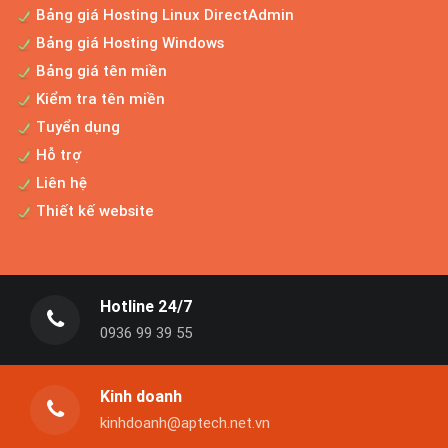
Bảng giá Hosting Linux DirectAdmin
Bảng giá Hosting Windows
Thiết kế website thương mại điện tử
Bảng giá tên miền
Cho dù bạn đang sở hữu một cửa hàng
Kiểm tra tên miền
kinh doanh nhỏ hay là công...
Tuyển dụng
Hỗ trợ
Liên hệ
Bảng giá thiết kế website chuyên nghiệp
Thiết kế website
Website Aptech là công ty thiết kế website
chuyên nghiệp được...
Hotline 24/7
0936 99 39 55
Dịch vụ tối ưu website
Sau khi website được xây dựng xong và đi
vào hoạt động, doanh...
Kinh doanh
kinhdoanh@aptech.net.vn