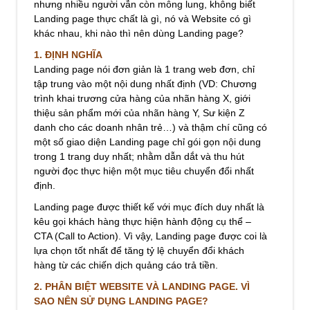
nhưng nhiều người vẫn còn mông lung, không biết
Landing page thực chất là gì, nó và Website có gì
khác nhau, khi nào thì nên dùng Landing page?
1. ĐỊNH NGHĨA
Landing page nói đơn giản là 1 trang web đơn, chỉ
tập trung vào một nội dung nhất định (VD: Chương
trình khai trương cửa hàng của nhãn hàng X, giới
thiệu sản phẩm mới của nhãn hàng Y, Sư kiện Z
danh cho các doanh nhân trẻ…) và thậm chí cũng có
một số giao diện Landing page chỉ gói gọn nội dung
trong 1 trang duy nhất; nhằm dẫn dắt và thu hút
người đọc thực hiện một mục tiêu chuyển đổi nhất
định.
Landing page được thiết kế với mục đích duy nhất là
kêu gọi khách hàng thực hiện hành động cụ thể –
CTA (Call to Action). Vì vậy, Landing page được coi là
lựa chọn tốt nhất để tăng tỷ lệ chuyển đổi khách
hàng từ các chiến dịch quảng cáo trả tiền.
2. PHÂN BIỆT WEBSITE VÀ LANDING PAGE. VÌ
SAO NÊN SỬ DỤNG LANDING PAGE?