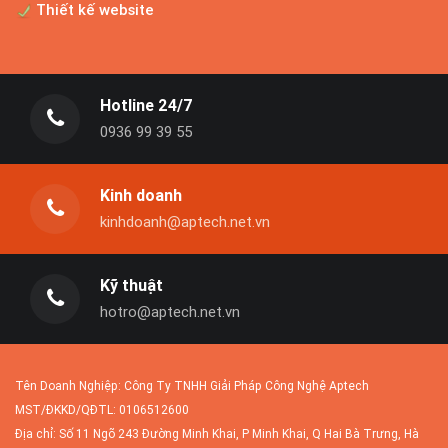
Thiết kế website
Dịch vụ tối ưu website
Sau khi website được xây dựng xong và đi
vào hoạt động, doanh...
Hotline 24/7
0936 99 39 55
Nâng cấp website
Kinh doanh
Các website được thiết kế không theo
chuẩn thiết kế web hầu...
kinhdoanh@aptech.net.vn
Kỹ thuật
hotro@aptech.net.vn
Người Việt làm website về virus Corona trong 12
tiếng
Nhóm kỹ sư 5 người làm việc liên tục trong
Tên Doanh Nghiệp: Công Ty TNHH Giải Pháp Công Nghệ Aptech
12 tiếng để xây...
MST/ĐKKD/QĐTL: 0106512600
Địa chỉ: Số 11 Ngõ 243 Đường Minh Khai, P Minh Khai, Q Hai Bà Trưng, Hà