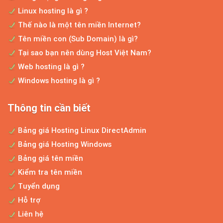
Linux hosting là gì ?
Thế nào là một tên miền Internet?
Bảng giá thiết kế website độc quyền theo yêu cầu
Tên miền con (Sub Domain) là gì?
LỜI NGỎ Trước hết, xin cám ơn bạn đã ghé
Tại sao bạn nên dùng Host Việt Nam?
thăm website công...
Web hosting là gì ?
Windows hosting là gì ?
Thiết kế website thương mại điện tử
Thông tin cần biết
Cho dù bạn đang sở hữu một cửa hàng
kinh doanh nhỏ hay là công...
Bảng giá Hosting Linux DirectAdmin
Bảng giá Hosting Windows
Bảng giá tên miền
Bảng giá thiết kế website chuyên nghiệp
Kiểm tra tên miền
Website Aptech là công ty thiết kế website
Tuyển dụng
chuyên nghiệp được...
Hỗ trợ
Liên hệ