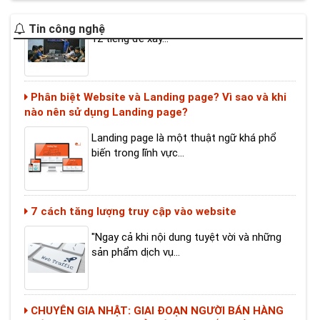
12 tiếng để xây...
Tin công nghệ
Phân biệt Website và Landing page? Vì sao và khi
nào nên sử dụng Landing page?
Landing page là một thuật ngữ khá phổ
biến trong lĩnh vực...
7 cách tăng lượng truy cập vào website
"Ngay cả khi nội dung tuyệt vời và những
sản phẩm dịch vụ...
CHUYÊN GIA NHẬT: GIAI ĐOẠN NGƯỜI BÁN HÀNG
TRÊN FACEBOOK NHƯ Ở VIỆT NAM SẮP HẾT THỜI
Nhìn vào trào lưu buôn bán trên mạng xã