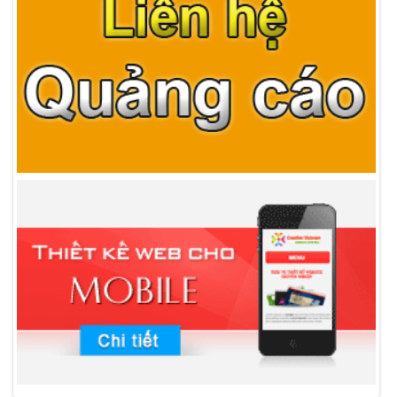
Người Việt làm website về virus Corona trong 12
tiếng
Nhóm kỹ sư 5 người làm việc liên tục trong