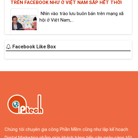
hội ở Việt Nam,...
CHÀO MỪNG NGÀY LỄ ĐẶC BIỆT DÀNH RIÊNG CHO
CÁC NHÀ QUẢN TRỊ HỆ THỐNG
Facebook Like Box
Chúng ta có rất nhiều ngày lễ để tôn vinh
trong năm, chẳng...
Làm giàu từ kinh doanh Online tại sao không
Hiện nay việc internet phát triển một cách
vô cùng lớn mạnh...
Nhận định của Bill Gate về kinh doanh online
Chúng tôi chuyên gia công Phần Mềm cũng như lập kế hoạch
Bill Gate đã nói "TRONG VÒNG 5-10 NĂM
Digital Marketing nhằm giúp khách hàng tiếp cận ngày càng tốt