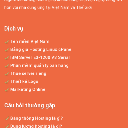
NỮA NẾU BẠN KHÔNG KINH DOANH...
hơn với nhà cung ứng tại Việt Nam và Thế Giới
Thiết kế web bán hàng ô tô chuyên nghiệp
Dịch vụ
Hiện nay, với số lượng người đủ khả năng
mua ô tô đang...
Tên miền Việt Nam
Bảng giá Hosting Linux cPanel
IBM Server E3-1200 V3 Serial
Dịch vụ thiết kế web chuẩn seo
Phần mềm quản lý bán hàng
Thuê server riêng
Hiện nay, sở hữu một web để bán hàng là
điều hết sức đơn...
Thiết kế Logo
Marketing Online
Bí quyết bán hàng online
Câu hỏi thường gặp
Kinh doanh trực tuyến cũng như đua
Băng thông Hosting là gì?
marathon, bạn phải chiến đấu...
Dung lượng hosting là gì?