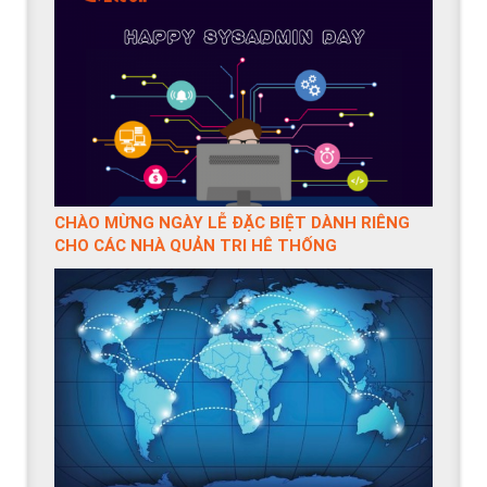
CHÀO MỪNG NGÀY LỄ ĐẶC BIỆT DÀNH RIÊNG
CHO CÁC NHÀ QUẢN TRỊ HỆ THỐNG