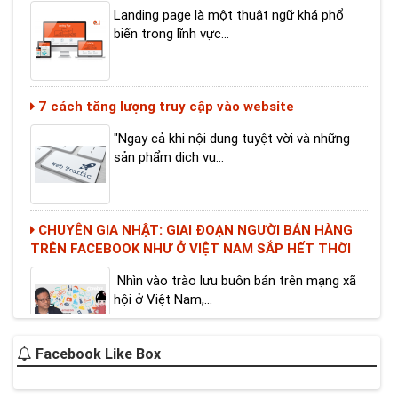
7 cách tăng lượng truy cập vào website
"Ngay cả khi nội dung tuyệt vời và những
sản phẩm dịch vụ...
CHUYÊN GIA NHẬT: GIAI ĐOẠN NGƯỜI BÁN HÀNG
TRÊN FACEBOOK NHƯ Ở VIỆT NAM SẮP HẾT THỜI
Nhìn vào trào lưu buôn bán trên mạng xã
hội ở Việt Nam,...
CHÀO MỪNG NGÀY LỄ ĐẶC BIỆT DÀNH RIÊNG CHO
CÁC NHÀ QUẢN TRỊ HỆ THỐNG
Facebook Like Box
Chúng ta có rất nhiều ngày lễ để tôn vinh
trong năm, chẳng...