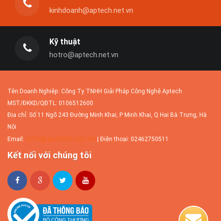
kinhdoanh@aptech.net.vn
Các website được thiết kế không theo
chuẩn thiết kế web hầu...
Kỹ thuật
hotro@aptech.net.vn
Người Việt làm website về virus Corona trong 12
tiếng
Tên Doanh Nghiệp: Công Ty TNHH Giải Pháp Công Nghệ Aptech
Nhóm kỹ sư 5 người làm việc liên tục trong
MST/ĐKKD/QĐTL: 0106512600
12 tiếng để xây...
Địa chỉ: Số 11 Ngõ 243 Đường Minh Khai, P Minh Khai, Q Hai Bà Trưng, Hà
Nội
info@aptech.net.vn
Email:
| Điện thoại: 02462750511
Phân biệt Website và Landing page? Vì sao và khi
Kết nối với chúng tôi
nào nên sử dụng Landing page?
Landing page là một thuật ngữ khá phổ
biến trong lĩnh vực...