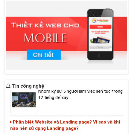
Người Việt làm website về virus Corona trong 12
tiếng
Nhóm kỹ sư 5 người làm việc liên tục trong
12 tiếng để xây...
Tin công nghệ
Phân biệt Website và Landing page? Vì sao và khi
nào nên sử dụng Landing page?
Landing page là một thuật ngữ khá phổ
biến trong lĩnh vực...