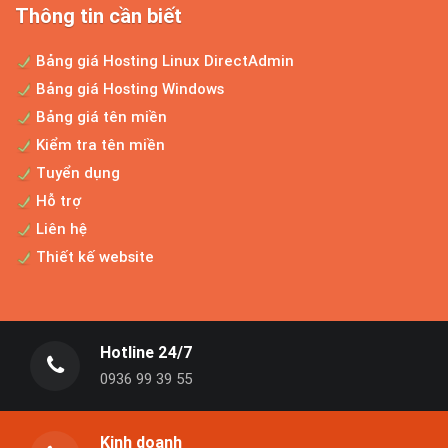
Thông tin cần biết
Thiết kế website thương mại điện tử
Cho dù bạn đang sở hữu một cửa hàng
Bảng giá Hosting Linux DirectAdmin
kinh doanh nhỏ hay là công...
Bảng giá Hosting Windows
Bảng giá tên miền
Kiểm tra tên miền
Bảng giá thiết kế website chuyên nghiệp
Tuyển dụng
Website Aptech là công ty thiết kế website
Hỗ trợ
chuyên nghiệp được...
Liên hệ
Thiết kế website
Dịch vụ tối ưu website
Sau khi website được xây dựng xong và đi
Hotline 24/7
vào hoạt động, doanh...
0936 99 39 55
Nâng cấp website
Kinh doanh