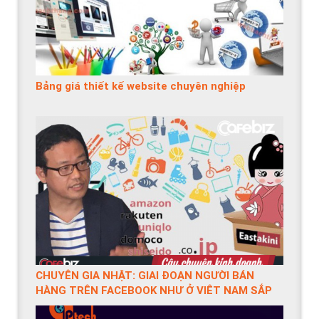
Bảng giá thiết kế website chuyên nghiệp
CHUYÊN GIA NHẬT: GIAI ĐOẠN NGƯỜI BÁN
HÀNG TRÊN FACEBOOK NHƯ Ở VIỆT NAM SẮP
HẾT THỜI