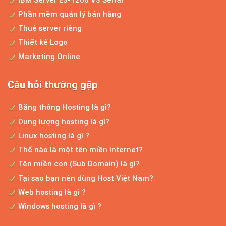
Phần mềm quản lý bán hàng
Dịch vụ thiết kế web chuẩn seo
Thuê server riêng
Thiết kế Logo
Hiện nay, sở hữu một web để bán hàng là
điều hết sức đơn...
Marketing Online
Câu hỏi thường gặp
Bí quyết bán hàng online
Băng thông Hosting là gì?
Kinh doanh trực tuyến cũng như đua
Dung lượng hosting là gì?
marathon, bạn phải chiến đấu...
Linux hosting là gì ?
Thế nào là một tên miền Internet?
Tên miền con (Sub Domain) là gì?
Bảng giá thiết kế website độc quyền theo yêu cầu
Tại sao bạn nên dùng Host Việt Nam?
LỜI NGỎ Trước hết, xin cám ơn bạn đã ghé
Web hosting là gì ?
thăm website công...
Windows hosting là gì ?