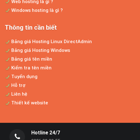
Web hosting là gì ?
Windows hosting là gì ?
Bí quyết bán hàng online
Thông tin cần biết
Kinh doanh trực tuyến cũng như đua
marathon, bạn phải chiến đấu...
Bảng giá Hosting Linux DirectAdmin
Bảng giá Hosting Windows
Bảng giá tên miền
Bảng giá thiết kế website độc quyền theo yêu cầu
Kiểm tra tên miền
LỜI NGỎ Trước hết, xin cám ơn bạn đã ghé
Tuyển dụng
thăm website công...
Hỗ trợ
Liên hệ
Thiết kế website
Thiết kế website thương mại điện tử
Cho dù bạn đang sở hữu một cửa hàng
kinh doanh nhỏ hay là công...
Hotline 24/7