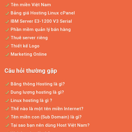
vô cùng lớn mạnh...
Tên miền Việt Nam
Bảng giá Hosting Linux cPanel
IBM Server E3-1200 V3 Serial
Nhận định của Bill Gate về kinh doanh online
Phần mềm quản lý bán hàng
Bill Gate đã nói "TRONG VÒNG 5-10 NĂM
Thuê server riêng
NỮA NẾU BẠN KHÔNG KINH DOANH...
Thiết kế Logo
Marketing Online
Thiết kế web bán hàng ô tô chuyên nghiệp
Câu hỏi thường gặp
Hiện nay, với số lượng người đủ khả năng
mua ô tô đang...
Băng thông Hosting là gì?
Dung lượng hosting là gì?
Linux hosting là gì ?
Dịch vụ thiết kế web chuẩn seo
Thế nào là một tên miền Internet?
Tên miền con (Sub Domain) là gì?
Hiện nay, sở hữu một web để bán hàng là
điều hết sức đơn...
Tại sao bạn nên dùng Host Việt Nam?