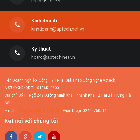
0936 99 39 55
Bảng giá thiết kế website chuyên nghiệp
Website Aptech là công ty thiết kế website
Kinh doanh
chuyên nghiệp được...
kinhdoanh@aptech.net.vn
Kỹ thuật
Dịch vụ tối ưu website
hotro@aptech.net.vn
Sau khi website được xây dựng xong và đi
vào hoạt động, doanh...
Tên Doanh Nghiệp: Công Ty TNHH Giải Pháp Công Nghệ Aptech
MST/ĐKKD/QĐTL: 0106512600
Nâng cấp website
Địa chỉ: Số 11 Ngõ 243 Đường Minh Khai, P Minh Khai, Q Hai Bà Trưng, Hà
Nội
Các website được thiết kế không theo
info@aptech.net.vn
Email:
| Điện thoại: 02462750511
chuẩn thiết kế web hầu...
Kết nối với chúng tôi