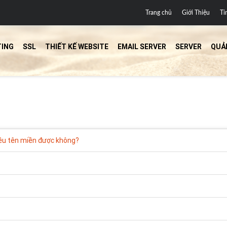
Trang chủ
Giới Thiệu
Ti
ING
SSL
THIẾT KẾ WEBSITE
EMAIL SERVER
SERVER
QUẢ
iều tên miền được không?