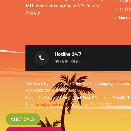
Thuê se
tốt hơn với nhà cung ứng tại Việt Nam và
Thiết k
Thế Giới
Marketi
Hotline 24/7
0936 99 39 55
Tên Doanh Nghiệp: Công Ty TNHH Giải Pháp Công Nghệ Aptech
MST/ĐKKD/QĐTL: 0106512600
Địa chỉ: Số 11 Ngõ 243 Đường Minh Khai, P Minh Khai, Q Hai Bà T
Email:
info@aptech.net.vn
| Điện thoại: 02462750511
CHAT ZALO