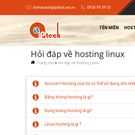
kinhdoanh@aptech.net.vn
0936 99 39 55
TÊN MIỀN
HOST
Hỏi đáp về hosting linux
»
Trang chủ
Hỏi đáp về Hosting Linux
Account Hosting của tôi có thể sử dụng cho nh
Băng thông Hosting là gì?
Dung lượng hosting là gì?
Linux hosting là gì ?