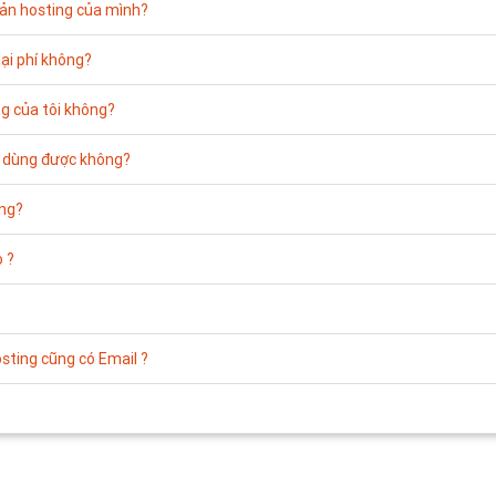
oản hosting của mình?
lại phí không?
ng của tôi không?
ng dùng được không?
ông?
o ?
osting cũng có Email ?