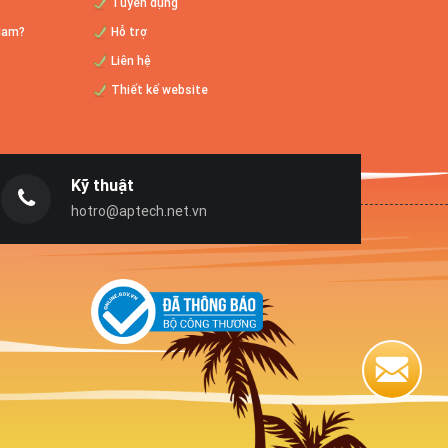
Tuyển dụng
Chúng ta có rất nhiều
 Nam?
Hỗ trợ
ngày lễ để tôn vinh
Liên hệ
trong năm, chẳng...
Thiết kế website
Làm giàu từ kinh doanh Online tại
sao không
Hiện nay việc internet
Kỹ thuật
phát triển một cách
hotro@aptech.net.vn
vô cùng lớn mạnh...
Nhận định của Bill Gate về kinh
doanh online
Bill Gate đã nói
"TRONG VÒNG 5-10
NĂM NỮA NẾU BẠN
KHÔNG KINH DOANH...
Thiết kế web bán hàng ô tô