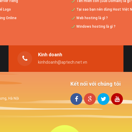
rver riêng
Tên miền con (Sub Domain) là gì?
ế Logo
Tại sao bạn nên dùng Host Việt
ng Online
Web hosting là gì ?
Windows hosting là gì ?
Kinh doanh
kinhdoanh@aptech.net.vn
Kết nối với chúng tôi
rưng, Hà Nội