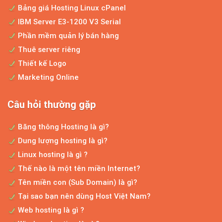
Bảng giá Hosting Linux cPanel
Nhận định của Bill Gate về kinh doanh online
IBM Server E3-1200 V3 Serial
Bill Gate đã nói "TRONG VÒNG 5-10 NĂM
Phần mềm quản lý bán hàng
NỮA NẾU BẠN KHÔNG KINH DOANH...
Thuê server riêng
Thiết kế Logo
Marketing Online
Thiết kế web bán hàng ô tô chuyên nghiệp
Hiện nay, với số lượng người đủ khả năng
Câu hỏi thường gặp
mua ô tô đang...
Băng thông Hosting là gì?
Dung lượng hosting là gì?
Dịch vụ thiết kế web chuẩn seo
Linux hosting là gì ?
Thế nào là một tên miền Internet?
Hiện nay, sở hữu một web để bán hàng là
điều hết sức đơn...
Tên miền con (Sub Domain) là gì?
Tại sao bạn nên dùng Host Việt Nam?
Web hosting là gì ?
Bí quyết bán hàng online