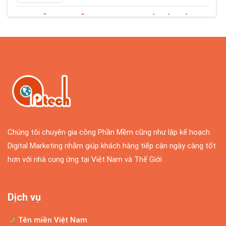
CHUYÊN GIA NHẬT: GIAI ĐOẠN NGƯỜI BÁN HÀNG
TRÊN FACEBOOK NHƯ Ở VIỆT NAM SẮP HẾT THỜI
Nhìn vào trào lưu buôn bán trên mạng xã
hội ở Việt Nam,...
CHÀO MỪNG NGÀY LỄ ĐẶC BIỆT DÀNH RIÊNG CHO
CÁC NHÀ QUẢN TRỊ HỆ THỐNG
Chúng ta có rất nhiều ngày lễ để tôn vinh
trong năm, chẳng...
Chúng tôi chuyên gia công Phần Mềm cũng như lập kế hoạch
Digital Marketing nhằm giúp khách hàng tiếp cận ngày càng tốt
hơn với nhà cung ứng tại Việt Nam và Thế Giới
Làm giàu từ kinh doanh Online tại sao không
Hiện nay việc internet phát triển một cách
Dịch vụ
vô cùng lớn mạnh...
Tên miền Việt Nam