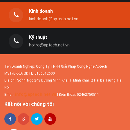
Website Aptech là công ty thiết kế website
chuyên nghiệp được...
Kinh doanh
kinhdoanh@aptech.net.vn
Dịch vụ tối ưu website
Kỹ thuật
Sau khi website được xây dựng xong và đi
hotro@aptech.net.vn
vào hoạt động, doanh...
Tên Doanh Nghiệp: Công Ty TNHH Giải Pháp Công Nghệ Aptech
Nâng cấp website
MST/ĐKKD/QĐTL: 0106512600
Địa chỉ: Số 11 Ngõ 243 Đường Minh Khai, P Minh Khai, Q Hai Bà Trưng, Hà
Các website được thiết kế không theo
chuẩn thiết kế web hầu...
Nội
info@aptech.net.vn
Email:
| Điện thoại: 02462750511
Kết nối với chúng tôi
Người Việt làm website về virus Corona trong 12
tiếng