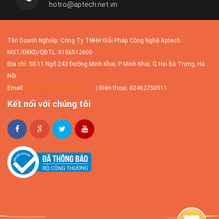
hotro@aptech.net.vn
Nâng cấp website
Tên Doanh Nghiệp: Công Ty TNHH Giải Pháp Công Nghệ Aptech
Các website được thiết kế không theo
chuẩn thiết kế web hầu...
MST/ĐKKD/QĐTL: 0106512600
Địa chỉ: Số 11 Ngõ 243 Đường Minh Khai, P Minh Khai, Q Hai Bà Trưng, Hà
Nội
info@aptech.net.vn
Email:
| Điện thoại: 02462750511
Người Việt làm website về virus Corona trong 12
Kết nối với chúng tôi
tiếng
Nhóm kỹ sư 5 người làm việc liên tục trong
12 tiếng để xây...
Phân biệt Website và Landing page? Vì sao và khi
nào nên sử dụng Landing page?
Landing page là một thuật ngữ khá phổ
biến trong lĩnh vực...