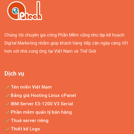
CÁC NHÀ QUẢN TRỊ HỆ THỐNG
Chúng ta có rất nhiều ngày lễ để tôn vinh
trong năm, chẳng...
Chúng tôi chuyên gia công Phần Mềm cũng như lập kế hoạch
Làm giàu từ kinh doanh Online tại sao không
Digital Marketing nhằm giúp khách hàng tiếp cận ngày càng tốt
hơn với nhà cung ứng tại Việt Nam và Thế Giới
Hiện nay việc internet phát triển một cách
vô cùng lớn mạnh...
Dịch vụ
Nhận định của Bill Gate về kinh doanh online
Tên miền Việt Nam
Bảng giá Hosting Linux cPanel
Bill Gate đã nói "TRONG VÒNG 5-10 NĂM
NỮA NẾU BẠN KHÔNG KINH DOANH...
IBM Server E3-1200 V3 Serial
Phần mềm quản lý bán hàng
Thuê server riêng
Thiết kế web bán hàng ô tô chuyên nghiệp
Thiết kế Logo