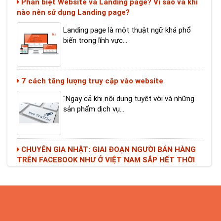
Landing page là một thuật ngữ khá phổ
biến trong lĩnh vực...
7 cách tăng lượng truy cập vào website
"Ngay cả khi nội dung tuyệt vời và những
sản phẩm dịch vụ...
CHUYÊN GIA NHẬT: GIAI ĐOẠN NGƯỜI BÁN HÀNG
TRÊN FACEBOOK NHƯ Ở VIỆT NAM SẮP HẾT THỜI
Nhìn vào trào lưu buôn bán trên mạng xã
hội ở Việt Nam,...
CHÀO MỪNG NGÀY LỄ ĐẶC BIỆT DÀNH RIÊNG CHO