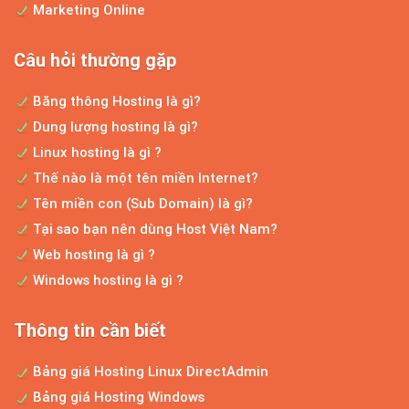
Hiện nay, với số lượng người đủ khả năng
Marketing Online
mua ô tô đang...
Câu hỏi thường gặp
Băng thông Hosting là gì?
Dịch vụ thiết kế web chuẩn seo
Dung lượng hosting là gì?
Hiện nay, sở hữu một web để bán hàng là
Linux hosting là gì ?
điều hết sức đơn...
Thế nào là một tên miền Internet?
Tên miền con (Sub Domain) là gì?
Tại sao bạn nên dùng Host Việt Nam?
Bí quyết bán hàng online
Web hosting là gì ?
Kinh doanh trực tuyến cũng như đua
Windows hosting là gì ?
marathon, bạn phải chiến đấu...
Thông tin cần biết
Bảng giá thiết kế website độc quyền theo yêu cầu
Bảng giá Hosting Linux DirectAdmin
LỜI NGỎ Trước hết, xin cám ơn bạn đã ghé
Bảng giá Hosting Windows
thăm website công...