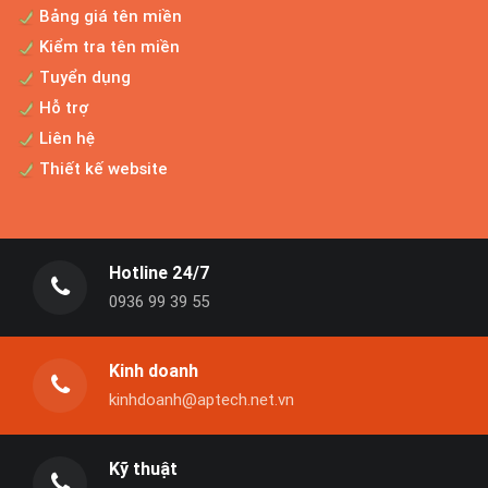
Bảng giá tên miền
Kiểm tra tên miền
Tuyển dụng
Thiết kế website thương mại điện tử
Hỗ trợ
Cho dù bạn đang sở hữu một cửa hàng
Liên hệ
kinh doanh nhỏ hay là công...
Thiết kế website
Bảng giá thiết kế website chuyên nghiệp
Hotline 24/7
Website Aptech là công ty thiết kế website
0936 99 39 55
chuyên nghiệp được...
Kinh doanh
Dịch vụ tối ưu website
kinhdoanh@aptech.net.vn
Sau khi website được xây dựng xong và đi
vào hoạt động, doanh...
Kỹ thuật